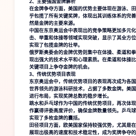
2、主要强国金牌解析
在金牌争夺方面，美国的优势主要体现在游泳、田
乎包揽了所有关键奖牌，体现出其训练体系的完善
然是金牌的主要来源。
中国在东京奥运会中表现出的竞争策略更加多元化
击、举重和体操等领域实现突破，显示了其全方位
实现了包揽金牌的壮举。
俄罗斯奥委会的金牌优势则集中在体操、柔道和拳
现出强大的技术水平和心理素质。在柔道和体操比
关键项目上争夺金牌的机会。
3、传统优势项目表现
东京奥运会中，传统优势项目的表现再次成为各国
世界领先的游泳科研技术，占据了多数金牌。美国
进行布局，实现奖牌总数的稳步增长。
跳水和乒乓球作为中国的传统优势项目，再次体现
作赢得评委高度评价，确保金牌数量领先。乒乓球
实现了多枚金牌的囊括。
田径项目方面，欧美国家保持较强优势，尤其是在
展现出极高的速度和技术稳定性，成为奖牌争夺的