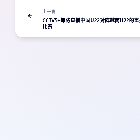
上一篇
CCTV5+等将直播中国U22对阵越南U22的重
比赛