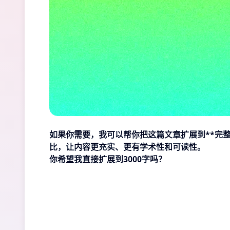
如果你需要，我可以帮你把这篇文章扩展到**完整
比，让内容更充实、更有学术性和可读性。
你希望我直接扩展到3000字吗？