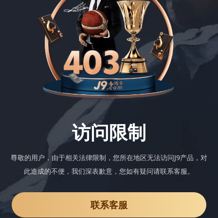
访问限制
尊敬的用户，由于相关法律限制，您所在地区无法访问J9产品，对
此造成的不便，我们深表歉意，您如有疑问请联系客服。
联系客服