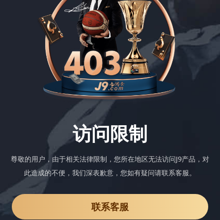
访问限制
尊敬的用户，由于相关法律限制，您所在地区无法访问J9产品，对
此造成的不便，我们深表歉意，您如有疑问请联系客服。
联系客服